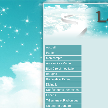
Accueil
Panier
Mon compte
Accessoires Magie
Bien être et méditation
Bougies
Bracelets et Bijoux
Divination
Dodécaèdres Pyramides
Encens
Talismans et Radionique
Calendrier Lunaire