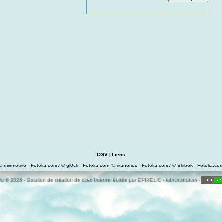
CGV
|
Liens
© mixmotive - Fotolia.com / © gl0ck - Fotolia.com /© ivanerios - Fotolia.com / © Skibek - Fotolia.co
t © 2026 - Solution de création de sites Internet éditée par
EPIXELIC
-
Administration
-