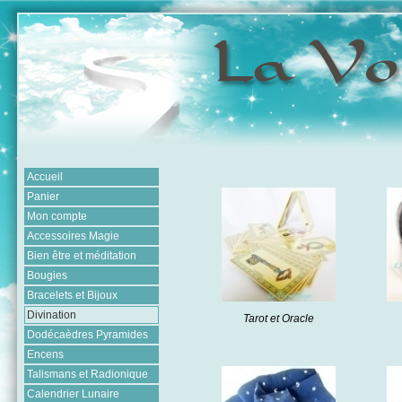
Accueil
Panier
Mon compte
Accessoires Magie
Bien être et méditation
Bougies
Bracelets et Bijoux
Divination
Tarot et Oracle
Dodécaèdres Pyramides
Encens
Talismans et Radionique
Calendrier Lunaire