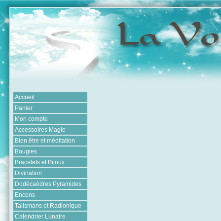
Accueil
Panier
Mon compte
Accessoires Magie
Bien être et méditation
Bougies
Bracelets et Bijoux
Divination
Dodécaèdres Pyramides
Encens
Talismans et Radionique
Calendrier Lunaire