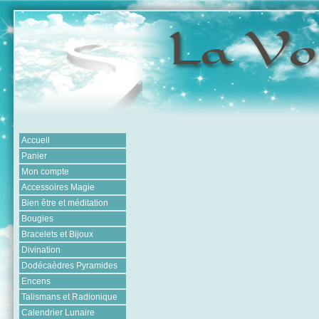
Accueil
Panier
Mon compte
Accessoires Magie
Bien être et méditation
Bougies
Bracelets et Bijoux
Divination
Dodécaèdres Pyramides
Encens
Talismans et Radionique
Calendrier Lunaire