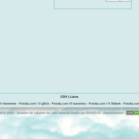
CGV
|
Liens
© mixmotive - Fotolia.com / © gl0ck - Fotolia.com /© ivanerios - Fotolia.com / © Skibek - Fotolia.co
t © 2026 - Solution de création de sites Internet éditée par
EPIXELIC
-
Administration
-