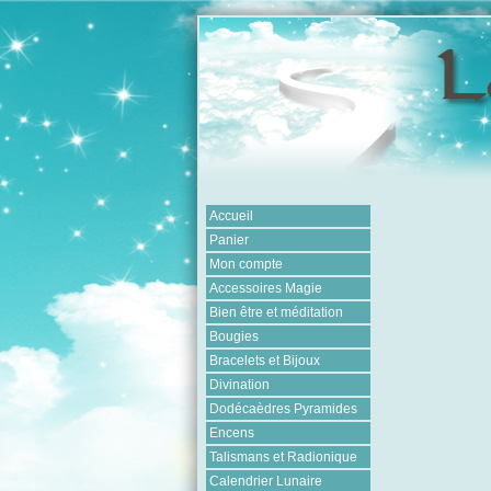
Accueil
Panier
Mon compte
Accessoires Magie
Bien être et méditation
Bougies
Bracelets et Bijoux
Divination
Dodécaèdres Pyramides
Encens
Talismans et Radionique
Calendrier Lunaire