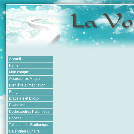
Accueil
Panier
Mon compte
Accessoires Magie
Bien être et méditation
Bougies
Bracelets et Bijoux
Divination
Dodécaèdres Pyramides
Encens
Talismans et Radionique
Calendrier Lunaire