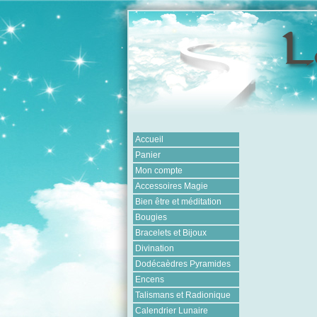
Accueil
Panier
Mon compte
Accessoires Magie
Bien être et méditation
Bougies
Bracelets et Bijoux
Divination
Dodécaèdres Pyramides
Encens
Talismans et Radionique
Calendrier Lunaire