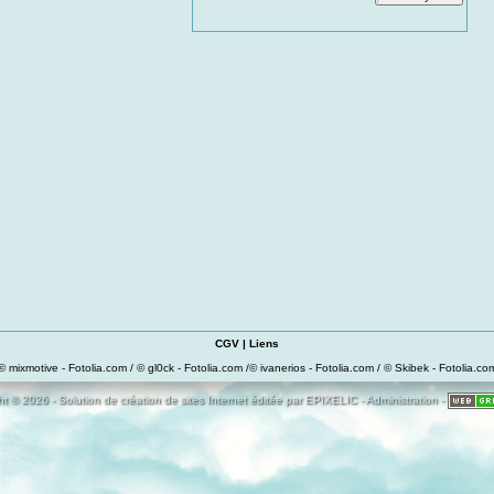
CGV
|
Liens
© mixmotive - Fotolia.com / © gl0ck - Fotolia.com /© ivanerios - Fotolia.com / © Skibek - Fotolia.co
t © 2026 - Solution de création de sites Internet éditée par
EPIXELIC
-
Administration
-