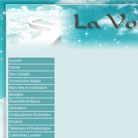
Accueil
Panier
Mon compte
Accessoires Magie
Bien être et méditation
Bougies
Bracelets et Bijoux
Divination
Dodécaèdres Pyramides
Encens
Talismans et Radionique
Calendrier Lunaire