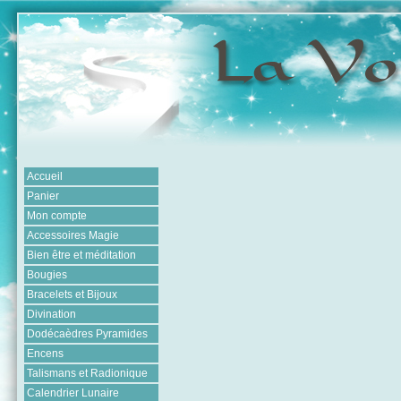
Accueil
Panier
Mon compte
Accessoires Magie
Bien être et méditation
Bougies
Bracelets et Bijoux
Divination
Dodécaèdres Pyramides
Encens
Talismans et Radionique
Calendrier Lunaire