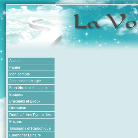
Accueil
Panier
Mon compte
Accessoires Magie
Bien être et méditation
Bougies
Bracelets et Bijoux
Divination
Dodécaèdres Pyramides
Encens
Talismans et Radionique
Calendrier Lunaire