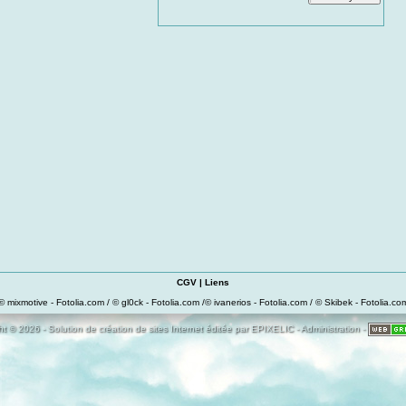
CGV
|
Liens
© mixmotive - Fotolia.com / © gl0ck - Fotolia.com /© ivanerios - Fotolia.com / © Skibek - Fotolia.co
t © 2026 - Solution de création de sites Internet éditée par
EPIXELIC
-
Administration
-