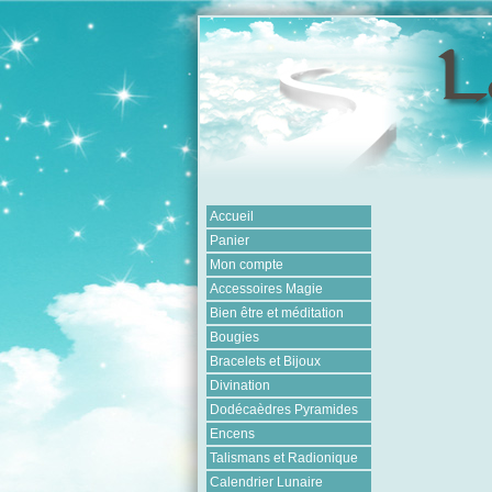
Accueil
Panier
Mon compte
Accessoires Magie
Bien être et méditation
Bougies
Bracelets et Bijoux
Divination
Dodécaèdres Pyramides
Encens
Talismans et Radionique
Calendrier Lunaire