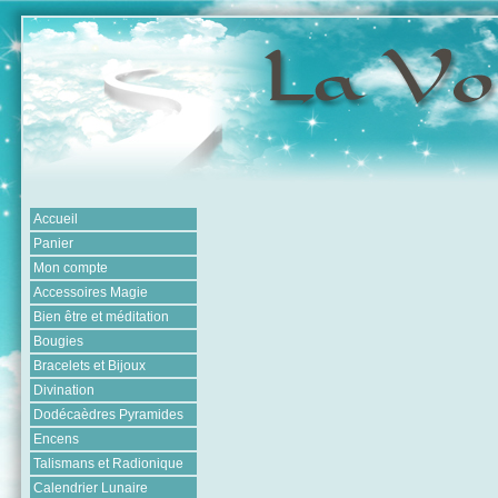
Accueil
Panier
Mon compte
Accessoires Magie
Bien être et méditation
Bougies
Bracelets et Bijoux
Divination
Dodécaèdres Pyramides
Encens
Talismans et Radionique
Calendrier Lunaire