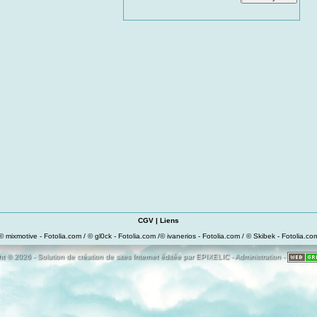
CGV
|
Liens
© mixmotive - Fotolia.com / © gl0ck - Fotolia.com /© ivanerios - Fotolia.com / © Skibek - Fotolia.co
t © 2026 - Solution de création de sites Internet éditée par
EPIXELIC
-
Administration
-