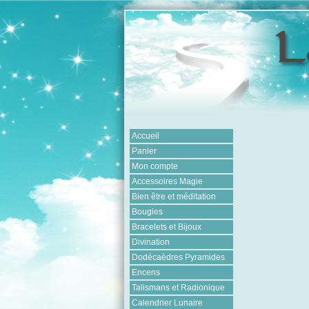
Accueil
Panier
Mon compte
Accessoires Magie
Bien être et méditation
Bougies
Bracelets et Bijoux
Divination
Dodécaèdres Pyramides
Encens
Talismans et Radionique
Calendrier Lunaire