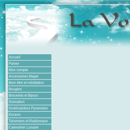
Accueil
Panier
Mon compte
Accessoires Magie
Bien être et méditation
Bougies
Bracelets et Bijoux
Divination
Dodécaèdres Pyramides
Encens
Talismans et Radionique
Calendrier Lunaire