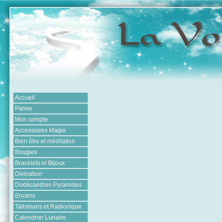
Accueil
Panier
Mon compte
Accessoires Magie
Bien être et méditation
Bougies
Bracelets et Bijoux
Divination
Dodécaèdres Pyramides
Encens
Talismans et Radionique
Calendrier Lunaire