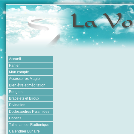
Accueil
Panier
Mon compte
Accessoires Magie
Bien être et méditation
Bougies
Bracelets et Bijoux
Divination
Dodécaèdres Pyramides
Encens
Talismans et Radionique
Calendrier Lunaire