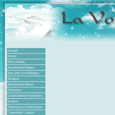
Accueil
Panier
Mon compte
Accessoires Magie
Bien être et méditation
Bougies
Bracelets et Bijoux
Divination
Dodécaèdres Pyramides
Encens
Talismans et Radionique
Calendrier Lunaire