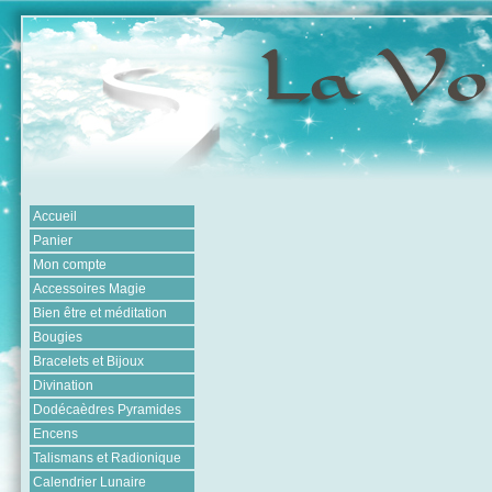
Accueil
Panier
Mon compte
Accessoires Magie
Bien être et méditation
Bougies
Bracelets et Bijoux
Divination
Dodécaèdres Pyramides
Encens
Talismans et Radionique
Calendrier Lunaire