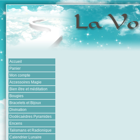
Accueil
Panier
Mon compte
Accessoires Magie
Bien être et méditation
Bougies
Bracelets et Bijoux
Divination
Dodécaèdres Pyramides
Encens
Talismans et Radionique
Calendrier Lunaire