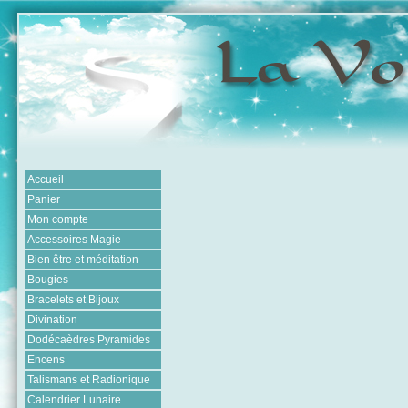
Accueil
Panier
Mon compte
Accessoires Magie
Bien être et méditation
Bougies
Bracelets et Bijoux
Divination
Dodécaèdres Pyramides
Encens
Talismans et Radionique
Calendrier Lunaire