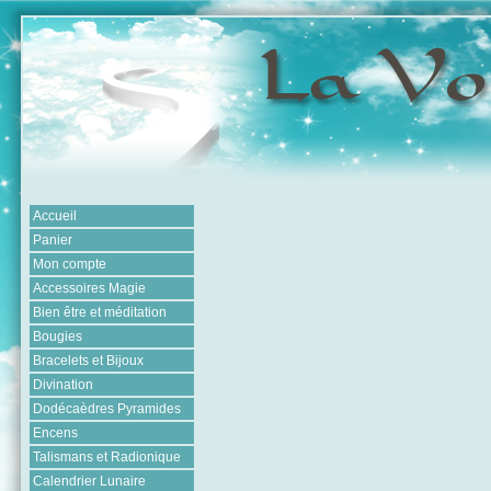
Accueil
Panier
Mon compte
Accessoires Magie
Bien être et méditation
Bougies
Bracelets et Bijoux
Divination
Dodécaèdres Pyramides
Encens
Talismans et Radionique
Calendrier Lunaire