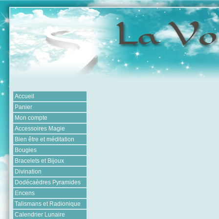
Accueil
Panier
Mon compte
Accessoires Magie
Bien être et méditation
Bougies
Bracelets et Bijoux
Divination
Dodécaèdres Pyramides
Encens
Talismans et Radionique
Calendrier Lunaire