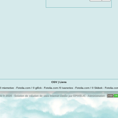
CGV
|
Liens
© mixmotive - Fotolia.com / © gl0ck - Fotolia.com /© ivanerios - Fotolia.com / © Skibek - Fotolia.co
t © 2026 - Solution de création de sites Internet éditée par
EPIXELIC
-
Administration
-