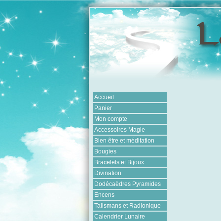
Accueil
Panier
Mon compte
Accessoires Magie
Bien être et méditation
Bougies
Bracelets et Bijoux
Divination
Dodécaèdres Pyramides
Encens
Talismans et Radionique
Calendrier Lunaire