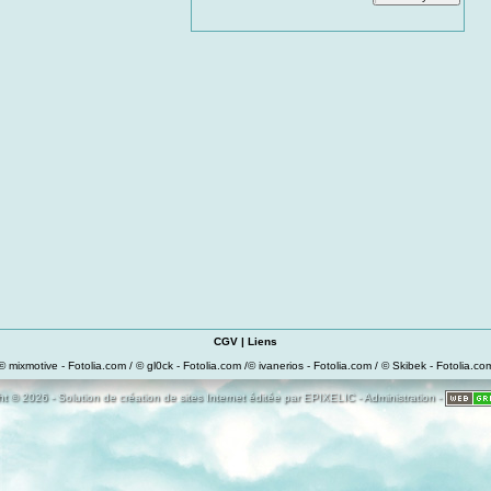
CGV
|
Liens
© mixmotive - Fotolia.com / © gl0ck - Fotolia.com /© ivanerios - Fotolia.com / © Skibek - Fotolia.co
t © 2026 - Solution de création de sites Internet éditée par
EPIXELIC
-
Administration
-