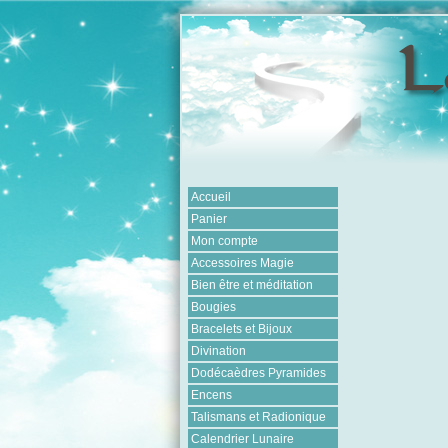
Accueil
Panier
Mon compte
Accessoires Magie
Bien être et méditation
Bougies
Bracelets et Bijoux
Divination
Dodécaèdres Pyramides
Encens
Talismans et Radionique
Calendrier Lunaire