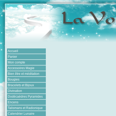
Accueil
Panier
Mon compte
Accessoires Magie
Bien être et méditation
Bougies
Bracelets et Bijoux
Divination
Dodécaèdres Pyramides
Encens
Talismans et Radionique
Calendrier Lunaire