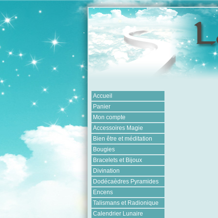
Accueil
Panier
Mon compte
Accessoires Magie
Bien être et méditation
Bougies
Bracelets et Bijoux
Divination
Dodécaèdres Pyramides
Encens
Talismans et Radionique
Calendrier Lunaire