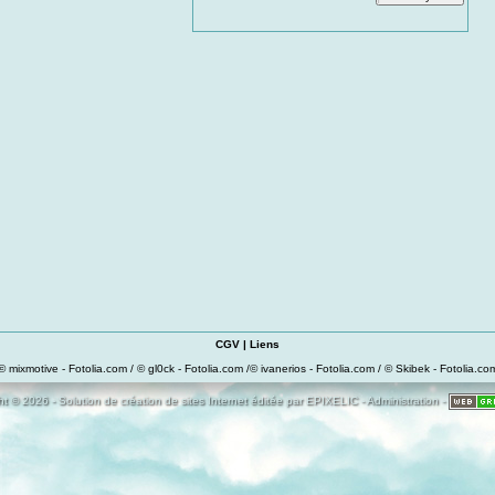
CGV
|
Liens
© mixmotive - Fotolia.com / © gl0ck - Fotolia.com /© ivanerios - Fotolia.com / © Skibek - Fotolia.co
t © 2026 - Solution de création de sites Internet éditée par
EPIXELIC
-
Administration
-