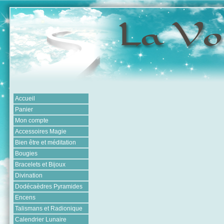
Accueil
Panier
Mon compte
Accessoires Magie
Bien être et méditation
Bougies
Bracelets et Bijoux
Divination
Dodécaèdres Pyramides
Encens
Talismans et Radionique
Calendrier Lunaire