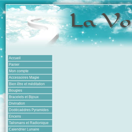
Accueil
Panier
Mon compte
Accessoires Magie
Bien être et méditation
Bougies
Bracelets et Bijoux
Divination
Dodécaèdres Pyramides
Encens
Talismans et Radionique
Calendrier Lunaire