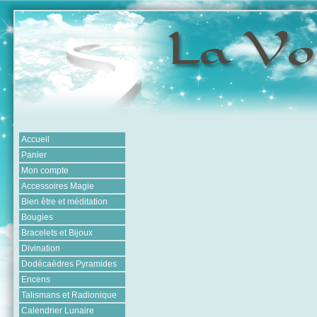
Accueil
Panier
Mon compte
Accessoires Magie
Bien être et méditation
Bougies
Bracelets et Bijoux
Divination
Dodécaèdres Pyramides
Encens
Talismans et Radionique
Calendrier Lunaire