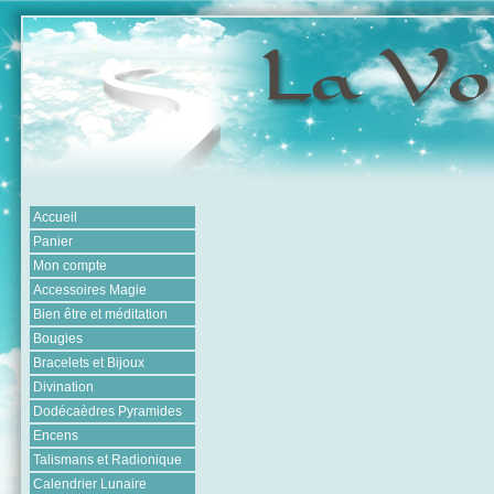
Accueil
Panier
Mon compte
Accessoires Magie
Bien être et méditation
Bougies
Bracelets et Bijoux
Divination
Dodécaèdres Pyramides
Encens
Talismans et Radionique
Calendrier Lunaire