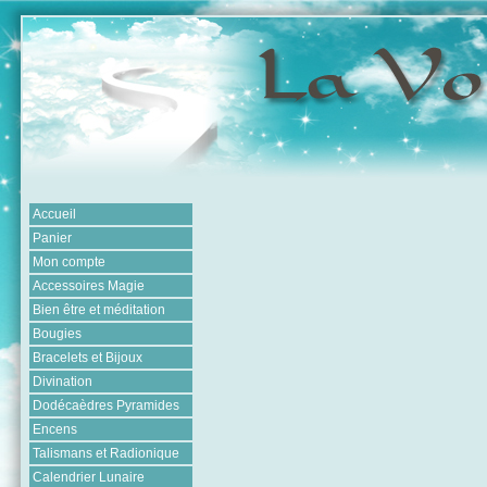
Accueil
Panier
Mon compte
Accessoires Magie
Bien être et méditation
Bougies
Bracelets et Bijoux
Divination
Dodécaèdres Pyramides
Encens
Talismans et Radionique
Calendrier Lunaire