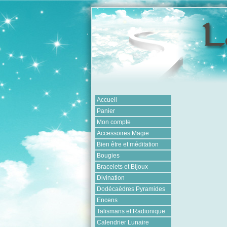
Accueil
Panier
Mon compte
Accessoires Magie
Bien être et méditation
Bougies
Bracelets et Bijoux
Divination
Dodécaèdres Pyramides
Encens
Talismans et Radionique
Calendrier Lunaire