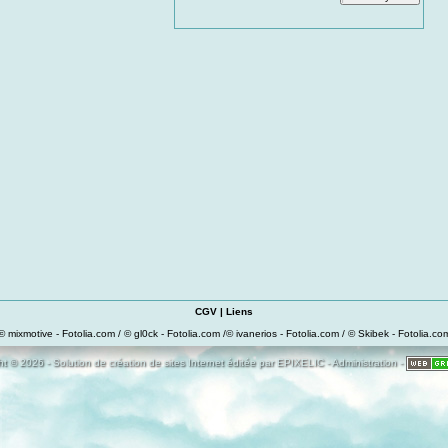
CGV
|
Liens
© mixmotive - Fotolia.com / © gl0ck - Fotolia.com /© ivanerios - Fotolia.com / © Skibek - Fotolia.co
t © 2026 - Solution de création de sites Internet éditée par
EPIXELIC
-
Administration
-