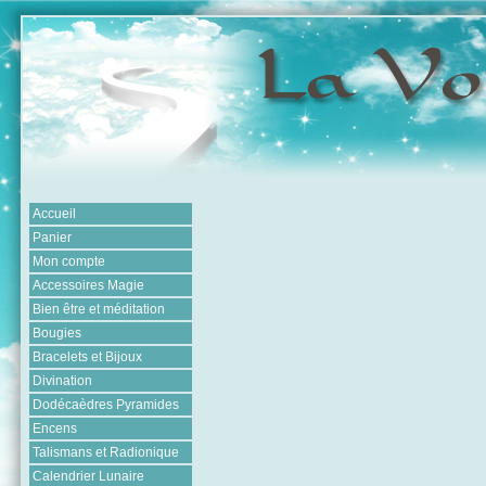
Accueil
Panier
Mon compte
Accessoires Magie
Bien être et méditation
Bougies
Bracelets et Bijoux
Divination
Dodécaèdres Pyramides
Encens
Talismans et Radionique
Calendrier Lunaire