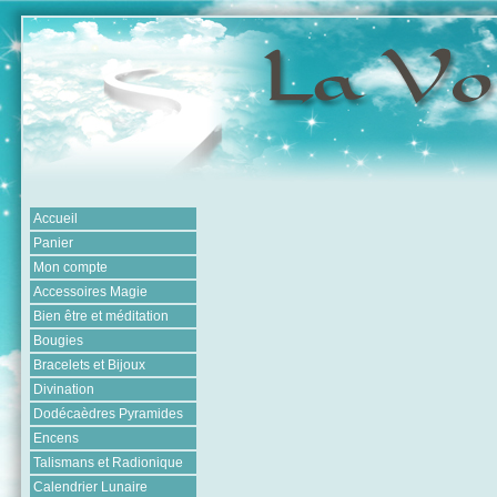
Accueil
Panier
Mon compte
Accessoires Magie
Bien être et méditation
Bougies
Bracelets et Bijoux
Divination
Dodécaèdres Pyramides
Encens
Talismans et Radionique
Calendrier Lunaire