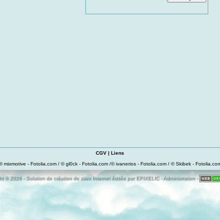
CGV
|
Liens
© mixmotive - Fotolia.com / © gl0ck - Fotolia.com /© ivanerios - Fotolia.com / © Skibek - Fotolia.co
t © 2026 - Solution de création de sites Internet éditée par
EPIXELIC
-
Administration
-