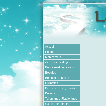
Accueil
Panier
Mon compte
Accessoires Magie
Bien être et méditation
Bougies
Bracelets et Bijoux
Divination
Dodécaèdres Pyramides
Encens
Talismans et Radionique
Calendrier Lunaire