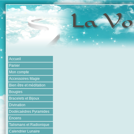
Accueil
Panier
Mon compte
Accessoires Magie
Bien être et méditation
Bougies
Bracelets et Bijoux
Divination
Dodécaèdres Pyramides
Encens
Talismans et Radionique
Calendrier Lunaire