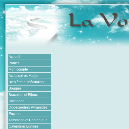
Accueil
Panier
Mon compte
Accessoires Magie
Bien être et méditation
Bougies
Bracelets et Bijoux
Divination
Dodécaèdres Pyramides
Encens
Talismans et Radionique
Calendrier Lunaire