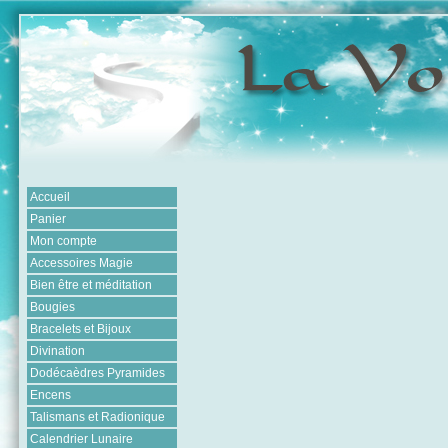
Accueil
Panier
Mon compte
Accessoires Magie
Bien être et méditation
Bougies
Bracelets et Bijoux
Divination
Dodécaèdres Pyramides
Encens
Talismans et Radionique
Calendrier Lunaire