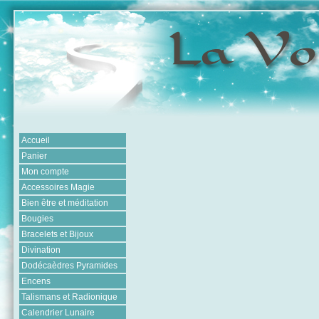
Accueil
Panier
Mon compte
Accessoires Magie
Bien être et méditation
Bougies
Bracelets et Bijoux
Divination
Dodécaèdres Pyramides
Encens
Talismans et Radionique
Calendrier Lunaire