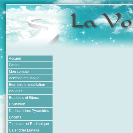
Accueil
Panier
Mon compte
Accessoires Magie
Bien être et méditation
Bougies
Bracelets et Bijoux
Divination
Dodécaèdres Pyramides
Encens
Talismans et Radionique
Calendrier Lunaire