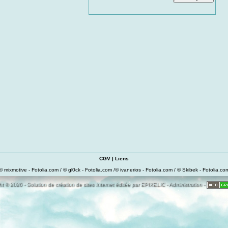
CGV
|
Liens
© mixmotive - Fotolia.com / © gl0ck - Fotolia.com /© ivanerios - Fotolia.com / © Skibek - Fotolia.co
t © 2026 - Solution de création de sites Internet éditée par
EPIXELIC
-
Administration
-