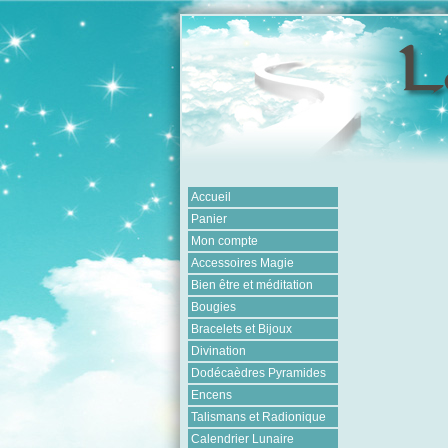
Accueil
Panier
Mon compte
Accessoires Magie
Bien être et méditation
Bougies
Bracelets et Bijoux
Divination
Dodécaèdres Pyramides
Encens
Talismans et Radionique
Calendrier Lunaire