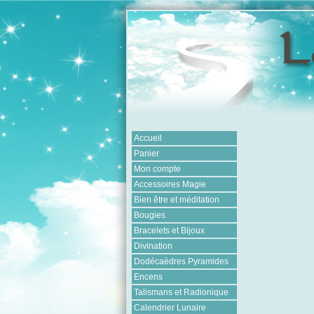
Accueil
Panier
Mon compte
Accessoires Magie
Bien être et méditation
Bougies
Bracelets et Bijoux
Divination
Dodécaèdres Pyramides
Encens
Talismans et Radionique
Calendrier Lunaire