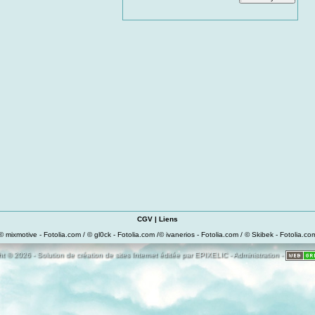
CGV
|
Liens
© mixmotive - Fotolia.com / © gl0ck - Fotolia.com /© ivanerios - Fotolia.com / © Skibek - Fotolia.co
t © 2026 - Solution de création de sites Internet éditée par
EPIXELIC
-
Administration
-