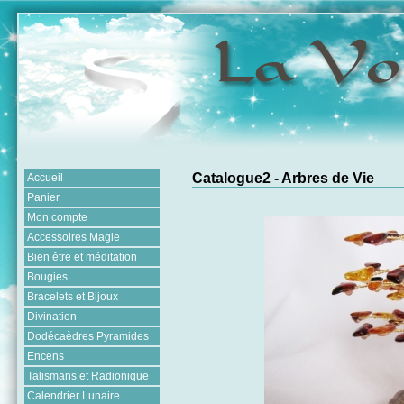
Catalogue2 - Arbres de Vie
Accueil
Panier
Mon compte
Accessoires Magie
Bien être et méditation
Bougies
Bracelets et Bijoux
Divination
Dodécaèdres Pyramides
Encens
Talismans et Radionique
Calendrier Lunaire