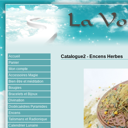
Catalogue2 - Encens Herbes
Accueil
Panier
Mon compte
Accessoires Magie
Bien être et méditation
Bougies
Bracelets et Bijoux
Divination
Dodécaèdres Pyramides
Encens
Talismans et Radionique
Calendrier Lunaire