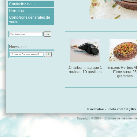
Contactez-nous
Livre d'or
Conditions générales de
vente
Newsletter :
.Charbon magique 1
Encens Herbes Att
rouleau 10 pastilles
l'âme sœur 25
grammes
© mixmotive - Fotolia.com / © gl0ck 
Copyright © 2026 - Solution de création de