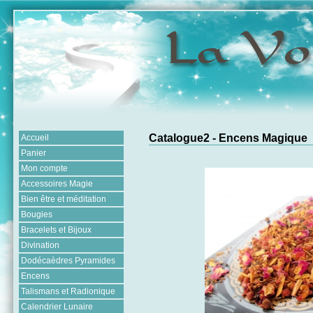
Catalogue2 - Encens Magique
Accueil
Panier
Mon compte
Accessoires Magie
Bien être et méditation
Bougies
Bracelets et Bijoux
Divination
Dodécaèdres Pyramides
Encens
Talismans et Radionique
Calendrier Lunaire