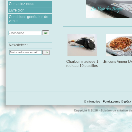
Contactez-nous
Livre d'or
Conditions générales de
vente
Newsletter :
.Charbon magique 1
.Encens Amour L
rouleau 10 pastilles
© mixmotive - Fotolia.com / © gl0ck 
Copyright © 2026 - Solution de création de