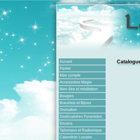
Catalogue
Accueil
Panier
Mon compte
Accessoires Magie
Bien être et méditation
Bougies
Bracelets et Bijoux
Divination
Dodécaèdres Pyramides
Encens
Talismans et Radionique
Calendrier Lunaire