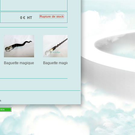
0 €
HT
Baguette magique
Baguette magique
Baguette magique
Lierre et Pentacle
m