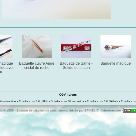
 magique
Baguette cuivre Ange
Baguette de Santé -
Baguette magique
ptée avec
cristal de roche
Solide de platon
ou
CGV
|
Liens
© mixmotive - Fotolia.com / © gl0ck - Fotolia.com /© ivanerios - Fotolia.com / © Skibek - Fotolia.co
t © 2026 - Solution de création de sites Internet éditée par
EPIXELIC
-
Administration
-