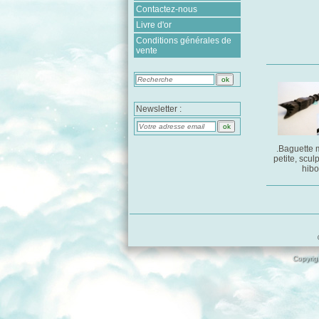
Contactez-nous
Livre d'or
Conditions générales de
vente
Newsletter :
.Baguette
petite, scul
hib
Copyrigh