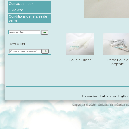
Contactez-nous
Livre d'or
Conditions générales de
vente
Newsletter :
.Bougie Divine
.Petite Bougie
Argenté
© mixmotive - Fotolia.com / © gl0ck 
Copyright © 2026 - Solution de création de