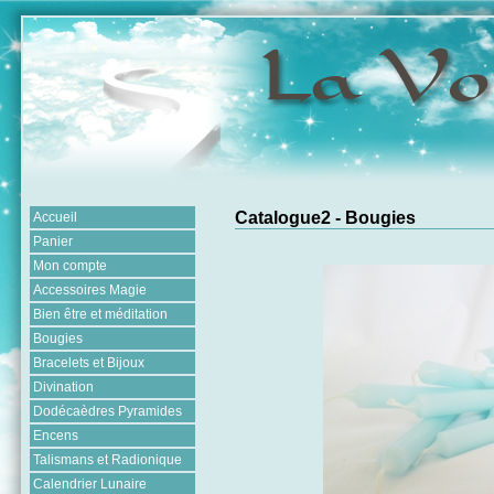
Catalogue2 - Bougies
Accueil
Panier
Mon compte
Accessoires Magie
Bien être et méditation
Bougies
Bracelets et Bijoux
Divination
Dodécaèdres Pyramides
Encens
Talismans et Radionique
Calendrier Lunaire