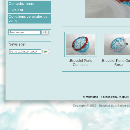
Contactez-nous
Livre d'or
Conditions générales de
vente
Newsletter :
.Bracelet Perle
.Bracelet Perle Qu
Cornaline
Rose
© mixmotive - Fotolia.com / © gl0ck 
Copyright © 2026 - Solution de création de