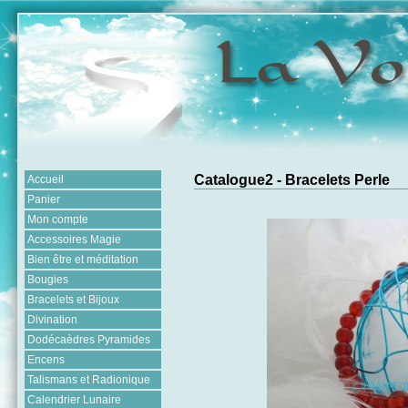
Catalogue2 - Bracelets Perle
Accueil
Panier
Mon compte
Accessoires Magie
Bien être et méditation
Bougies
Bracelets et Bijoux
Divination
Dodécaèdres Pyramides
Encens
Talismans et Radionique
Calendrier Lunaire