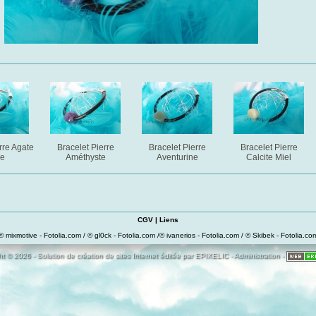
rre Agate
Bracelet Pierre
Bracelet Pierre
Bracelet Pierre
ue
Améthyste
Aventurine
Calcite Miel
CGV
|
Liens
© mixmotive - Fotolia.com / © gl0ck - Fotolia.com /© ivanerios - Fotolia.com / © Skibek - Fotolia.co
t © 2026 - Solution de création de sites Internet éditée par
EPIXELIC
-
Administration
-