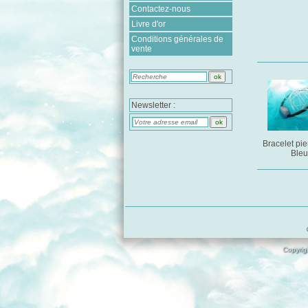
Contactez-nous
Livre d'or
Conditions générales de
vente
Newsletter :
Bracelet pie
Ble
Copyrigh