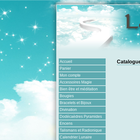
Catalogue
Accueil
Panier
Mon compte
Accessoires Magie
Bien être et méditation
Bougies
Bracelets et Bijoux
Divination
Dodécaèdres Pyramides
Encens
Talismans et Radionique
Calendrier Lunaire