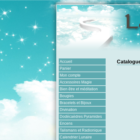
Catalogue
Accueil
Panier
Mon compte
Accessoires Magie
Bien être et méditation
Bougies
Bracelets et Bijoux
Divination
Dodécaèdres Pyramides
Encens
Talismans et Radionique
Calendrier Lunaire