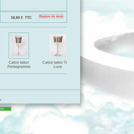
38,80 €
TTC
Calice laiton
Calice laiton Triple
Calice Pentagramme
Calice P
Pentagramme
Lune
m