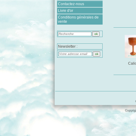
Contactez-nous
Livre d'or
Conditions générales de
vente
Newsletter :
Cali
Copyrigh