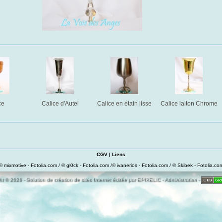
ce
Calice d'Autel
Calice en étain lisse
Calice laiton Chrome
CGV
|
Liens
© mixmotive - Fotolia.com / © gl0ck - Fotolia.com /© ivanerios - Fotolia.com / © Skibek - Fotolia.co
t © 2026 - Solution de création de sites Internet éditée par
EPIXELIC
-
Administration
-